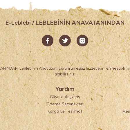
E-Leblebi / LEBLEBİNİN ANAVATANINDAN
NINDAN. Leblebinin Anavatanı Çorum un eşsiz lezzetlerini en hesaplı fiyat
alabilirsiniz.
Yardım
Güvenli Alışveriş
Ödeme Seçenekleri
ı
Kargo ve Teslimat
Mes