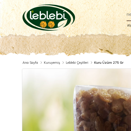
#b
Ana Sayfa
Kuruyemiş
Leblebi Çeşitleri
Kuru Üzüm 275 Gr