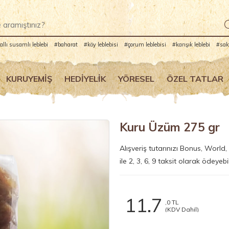
allı susamlı leblebi
#baharat
#köy leblebisi
#çorum leblebisi
#karışık leblebi
#sakı
leblebi
#mantı
KURUYEMIŞ
HEDIYELIK
YÖRESEL
ÖZEL TATLAR
Kuru Üzüm 275 gr
Alışveriş tutarınızı Bonus, Worl
ile 2, 3, 6, 9 taksit olarak ödeyebil
11.7
,0 TL
(KDV Dahil)