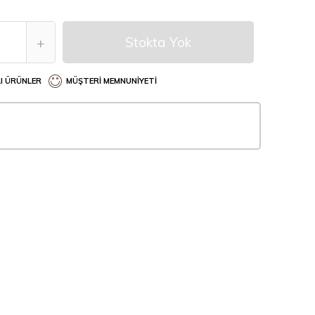
Stokta Yok
+
I ÜRÜNLER
MÜŞTERI MEMNUNIYETI