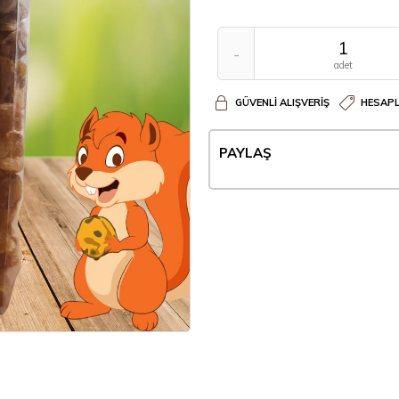
-
adet
GÜVENLI ALIŞVERIŞ
HESAPL
PAYLAŞ