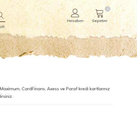
0
Hesabım
Sepetim
zlı
d, Maximum, CardFinans, Axess ve Paraf kredi kartlarınız
irsiniz.